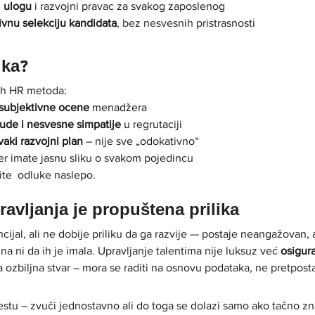
 
ulogu
 i razvojni pravac za svakog zaposlenog
ivnu selekciju kandidata
, bez nesvesnih pristrasnosti
ika?
nih HR metoda:
 subjektivne ocene
 menadžera
sude i nesvesne simpatije
 u regrutaciji
aki razvojni plan
 – nije sve „odokativno“
jer imate jasnu sliku o svakom pojedincu
ite  odluke naslepo.
ravljanja je propuštena prilika
cijal, ali ne dobije priliku da ga razvije — postaje neangažovan, 
zna ni da ih je imala. Upravljanje talentima nije luksuz već 
osigur
ka ozbiljna stvar – mora se raditi na osnovu podataka, ne pretpost
estu – zvuči jednostavno ali do toga se dolazi samo ako tačno zn