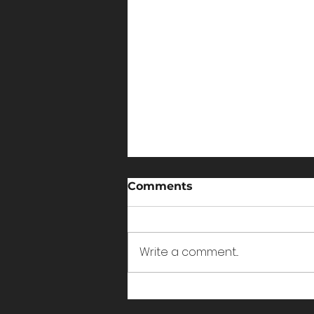
Comments
Write a comment...
Kako da Definišem
Ključne Ljude i Ključne