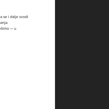
a se i dalje svodi 
šanja.
rešimo — u 