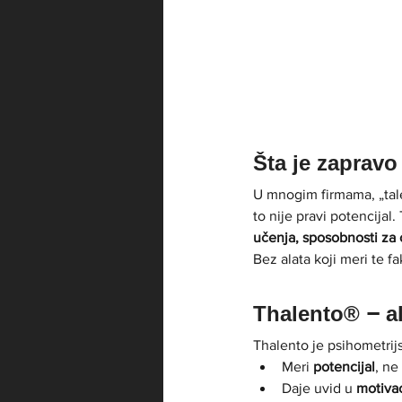
Šta je zapravo
U mnogim firmama, „talen
to nije pravi potencijal
učenja, sposobnosti za
Bez alata koji meri te f
Thalento® – al
Thalento je psihometrijsk
Meri 
potencijal
, n
Daje uvid u 
motivac