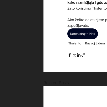
kako razmišljaju i gde 
Zato koristimo Thalento
Ako želite da otkrijete
zapošljavate:
Kontaktirajte Nas
Thalento
Razvoj Lidera
Related Posts