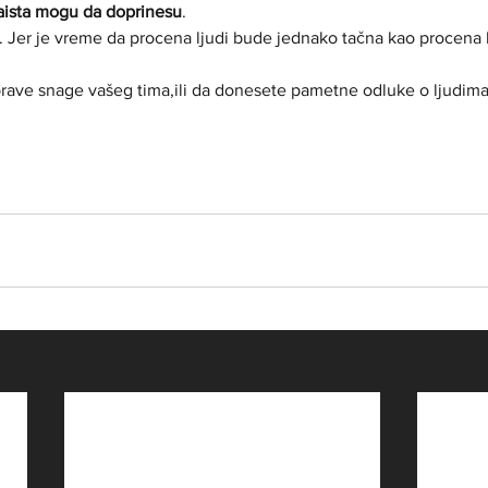
zaista mogu da doprinesu
.
. Jer je vreme da procena ljudi bude jednako tačna kao procena
 prave snage vašeg tima,ili da donesete pametne odluke o ljudima