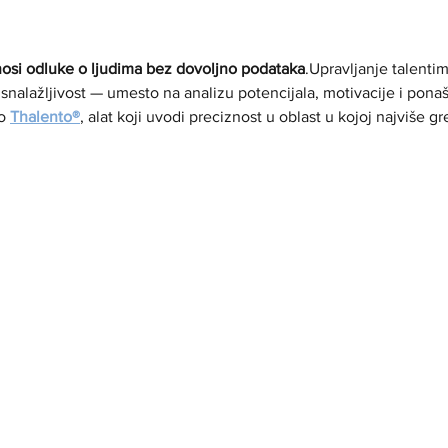
osi odluke o ljudima bez dovoljno podataka
.Upravljanje talentim
 i snalažljivost — umesto na analizu potencijala, motivacije i pona
o 
Thalento®
, alat koji uvodi preciznost u oblast u kojoj najviše g