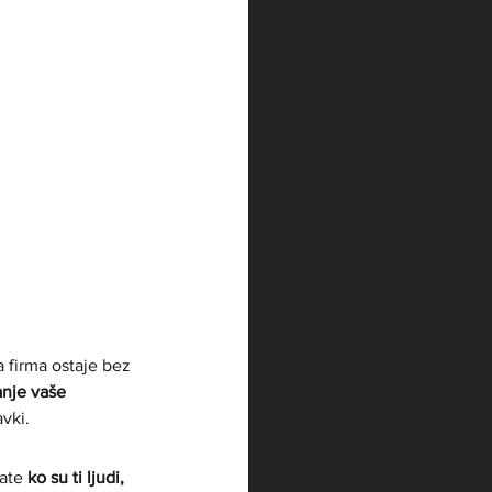
a firma ostaje bez 
anje vaše 
avki.
ate 
ko su ti ljudi, 