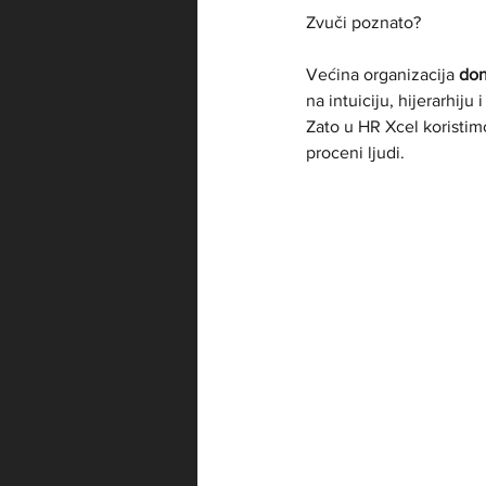
Zvuči poznato?
Većina organizacija 
don
na intuiciju, hijerarhiju
Zato u HR Xcel koristim
proceni ljudi.