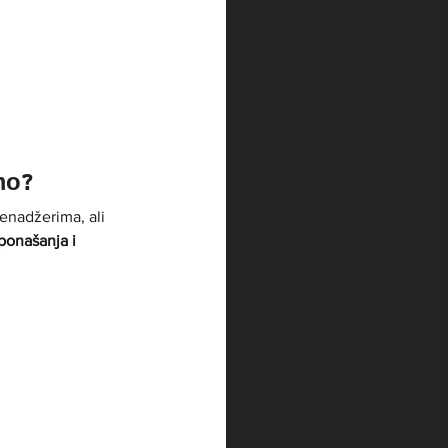
mo?
enadžerima, ali 
ponašanja i 