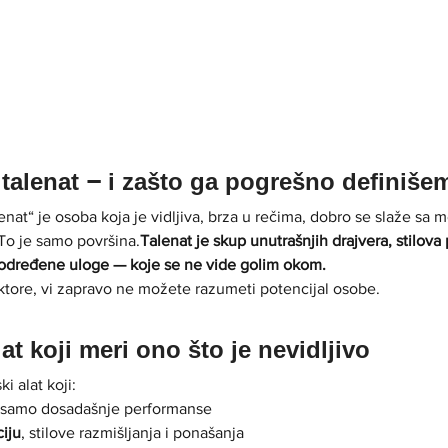
 talenat – i zašto ga pogrešno definiše
at“ je osoba koja je vidljiva, brza u rečima, dobro se slaže sa m
. To je samo površina.
Talenat je skup unutrašnjih drajvera, stilova 
 određene uloge — koje se ne vide golim okom.
aktore, vi zapravo ne možete razumeti potencijal osobe.
at koji meri ono što je nevidljivo
i alat koji:
e samo dosadašnje performanse
iju
, stilove razmišljanja i ponašanja