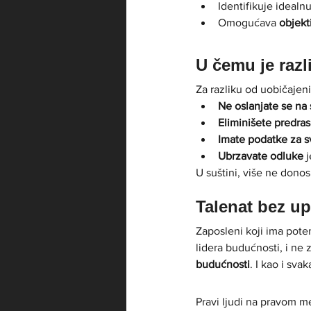
Identifikuje idealnu
Omogućava 
objekt
U čemu je razl
Za razliku od uobičaje
Ne oslanjate se na
Eliminišete predra
Imate podatke za sv
Ubrzavate odluke
 
U suštini, više ne donos
Talenat bez up
Zaposleni koji ima poten
lidera budućnosti, i ne 
budućnosti
. I kao i sva
Pravi ljudi na pravom m