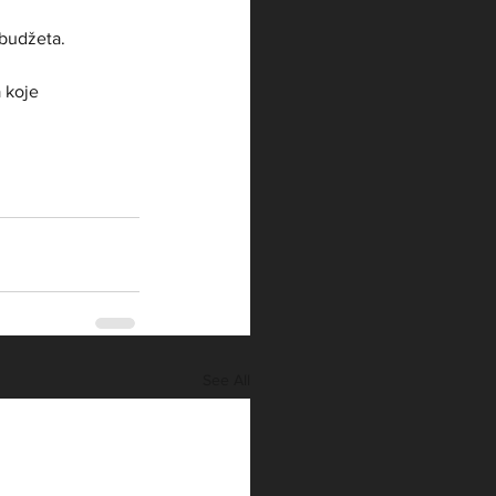
 budžeta.
 koje 
See All